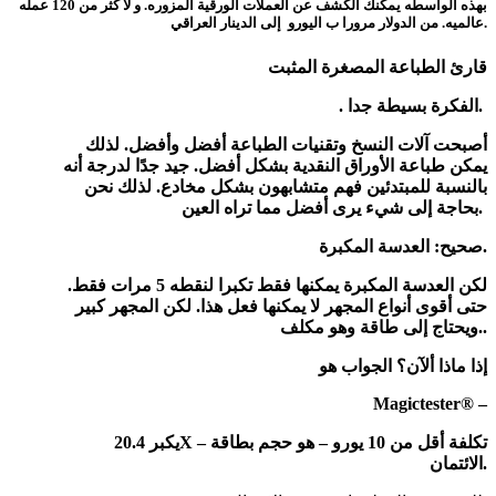
بهذه ألواسطه يمكنك الكشف عن العملات الورقية ألمزوره. و لا كثر من 120 عمله
عالميه. من الدولار مرورا ب اليورو إلى الدينار العراقي.
قارئ الطباعة المصغرة المثبت
. الفكرة بسيطة جدا.
أصبحت آلات النسخ وتقنيات الطباعة أفضل وأفضل. لذلك
يمكن طباعة الأوراق النقدية بشكل أفضل. جيد جدًا لدرجة أنه
بالنسبة للمبتدئين فهم متشابهون بشكل مخادع. لذلك نحن
بحاجة إلى شيء يرى أفضل مما تراه العين.
العدسة المكبرة.
صحيح:
لكن العدسة المكبرة يمكنها فقط تكبرا لنقطه 5 مرات فقط.
حتى أقوى أنواع المجهر لا يمكنها فعل هذا. لكن المجهر كبير
.ويحتاج إلى طاقة وهو مكلف.
إذا ماذا ألآن؟ الجواب هو
Magictester® –
يكبر 20.4X – تكلفة أقل من 10 يورو – هو حجم بطاقة
الائتمان.